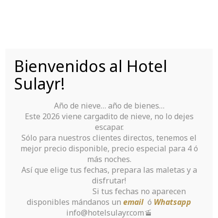
Skip
to
content
Bienvenidos al Hotel
Tu Hotel para disfrutar de Sierra Nevada
Sulayr!
Año de nieve… año de bienes…
Este 2026 viene cargadito de nieve, no lo dejes
escapar.
Sólo para nuestros clientes directos, tenemos el
mejor precio disponible, precio especial para 4 ó
Category
más noches.
Así que elige tus fechas, prepara las maletas y a
Archives: Sin
disfrutar!
Si tus fechas no aparecen
categoría
disponibles mándanos un
email
ó
Whatsapp
info@hotelsulayr.com🚡