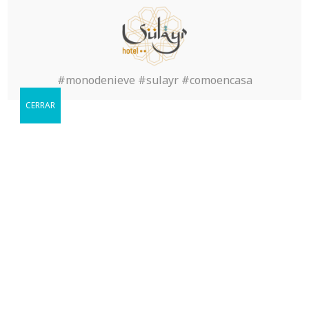
Home
>
Archive by category "Sin
categoría"
#monodenieve #sulayr #comoencasa
( Page2 )
CERRAR
Reservar
Cuándo le gustaria visitarnos?