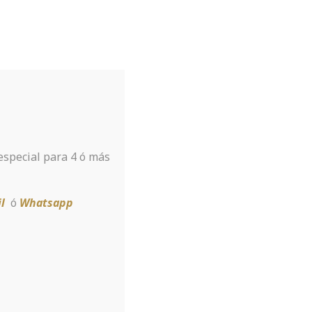
Tu hotel para disfrutar de Sierra
Nevada
A tan sólo 8 km de la estación
 especial para 4 ó más
Reservar
l
ó
Whatsapp
ips For Finding