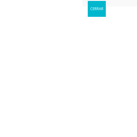
CERRAR
Reservar
Cuándo le gustaria visitarnos?