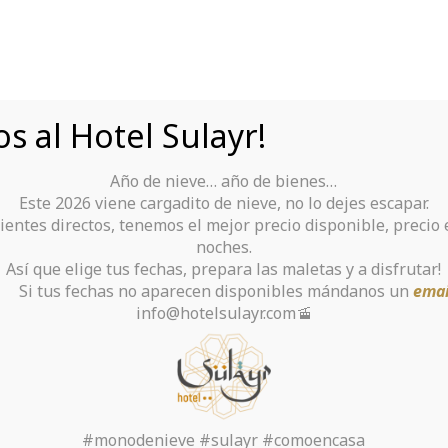
s al Hotel Sulayr!
Año de nieve… año de bienes…
Tu Hotel para disfrutar de Sierra Nevada
Este 2026 viene cargadito de nieve, no lo dejes escapar.
ientes directos, tenemos el mejor precio disponible, precio
y
Ski Rental
Gallery
Contact
noches.
Así que elige tus fechas, prepara las maletas y a disfrutar!
chas no aparecen disponibles mándanos un
emai
info@hotelsulayr.com🚡
riting Services – 5 T
the Best One
#monodenieve #sulayr #comoencasa