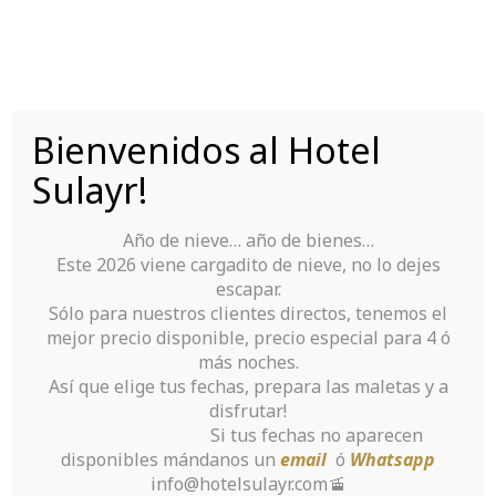
Skip
to
content
Bienvenidos al Hotel
Tu Hotel para disfrutar de Sierra Nevada
Sulayr!
Año de nieve… año de bienes…
Este 2026 viene cargadito de nieve, no lo dejes
escapar.
Sólo para nuestros clientes directos, tenemos el
mejor precio disponible, precio especial para 4 ó
How to Safeguard
más noches.
Así que elige tus fechas, prepara las maletas y a
Your Assets By
disfrutar!
Si tus fechas no aparecen
Using Custom
disponibles mándanos un
email
ó
Whatsapp
info@hotelsulayr.com🚡