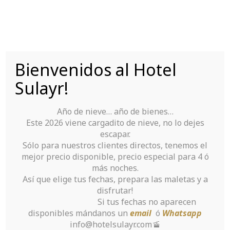
Skip
to
content
Bienvenidos al Hotel
Tu Hotel para disfrutar de Sierra Nevada
Sulayr!
Año de nieve… año de bienes…
Este 2026 viene cargadito de nieve, no lo dejes
escapar.
Sólo para nuestros clientes directos, tenemos el
mejor precio disponible, precio especial para 4 ó
Book with us
más noches.
Así que elige tus fechas, prepara las maletas y a
disfrutar!
Home
>
Book with us
Si tus fechas no aparecen
disponibles mándanos un
email
ó
Whatsapp
info@hotelsulayr.com🚡