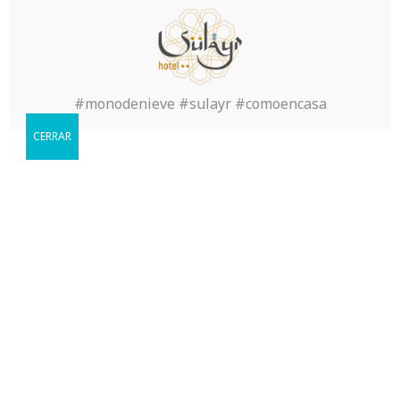
#monodenieve #sulayr #comoencasa
Reservar
CERRAR
Cuándo le gustaria visitarnos?
Book Now