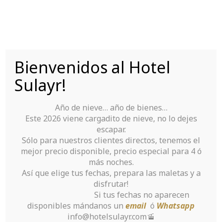
Saltar
al
contenido
Bienvenidos al Hotel
Tu Hotel para disfrutar de Sierra Nevada
Sulayr!
Año de nieve… año de bienes…
Este 2026 viene cargadito de nieve, no lo dejes
escapar.
Sólo para nuestros clientes directos, tenemos el
mejor precio disponible, precio especial para 4 ó
Обзор Покер Рума
más noches.
Así que elige tus fechas, prepara las maletas y a
Pokerdom
disfrutar!
Si tus fechas no aparecen
disponibles mándanos un
email
ó
Whatsapp
Inicio
>
Uncategorized
>
info@hotelsulayr.com🚡