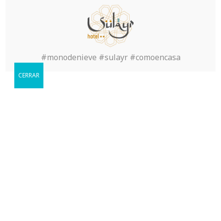
Обзор Покер Рума Pokerdom
#monodenieve #sulayr #comoencasa
CERRAR
Reservar
Cuándo le gustaria visitarnos?