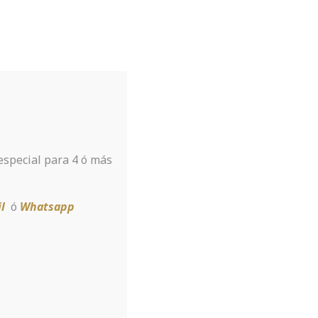
Tu hotel para disfrutar de Sierra
Nevada
A tan sólo 8 km de la estación
 especial para 4 ó más
Reservar
l
ó
Whatsapp
ategorized