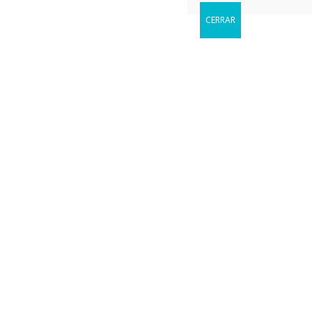
CERRAR
Reservar
Cuándo le gustaria visitarnos?
Uncategorized