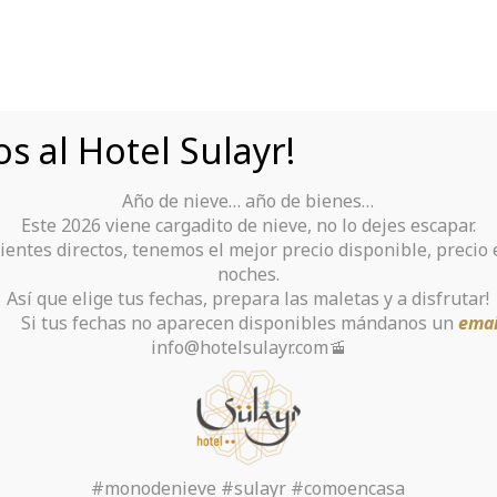
s al Hotel Sulayr!
Año de nieve… año de bienes…
Tu Hotel para disfrutar de Sierra Nevada
Este 2026 viene cargadito de nieve, no lo dejes escapar.
ientes directos, tenemos el mejor precio disponible, precio
rante
Alquiler De Ropa Y Material
noches.
Así que elige tus fechas, prepara las maletas y a disfrutar!
chas no aparecen disponibles mándanos un
emai
info@hotelsulayr.com🚡
e la categoría: Unc
Inicio
>
#monodenieve #sulayr #comoencasa