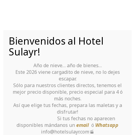
Saltar
al
contenido
Bienvenidos al Hotel
Tu Hotel para disfrutar de Sierra Nevada
Sulayr!
Año de nieve… año de bienes…
Este 2026 viene cargadito de nieve, no lo dejes
escapar.
Sólo para nuestros clientes directos, tenemos el
mejor precio disponible, precio especial para 4 ó
What Every one
más noches.
Así que elige tus fechas, prepara las maletas y a
Should be aware
disfrutar!
Si tus fechas no aparecen
of About
disponibles mándanos un
email
ó
Whatsapp
info@hotelsulayr.com🚡