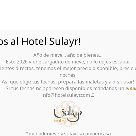
s al Hotel Sulayr!
Año de nieve… año de bienes…
Tu Hotel para disfrutar de Sierra Nevada
Este 2026 viene cargadito de nieve, no lo dejes escapar.
ientes directos, tenemos el mejor precio disponible, precio
rante
Alquiler De Ropa Y Material
noches.
Así que elige tus fechas, prepara las maletas y a disfrutar!
chas no aparecen disponibles mándanos un
emai
info@hotelsulayr.com🚡
la categoría: adult d
Inicio
>
#monodenieve #sulayr #comoencasa