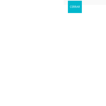
CERRAR
Reservar
Cuándo le gustaria visitarnos?
adult dating sites