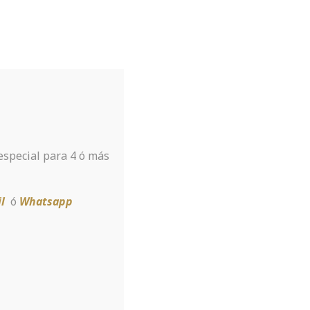
Tu hotel para disfrutar de Sierra
Nevada
A tan sólo 8 km de la estación
 especial para 4 ó más
Reservar
l
ó
Whatsapp
ating sites