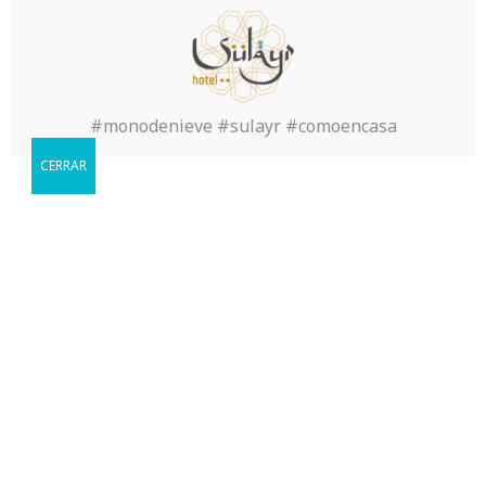
Für Majestic King
Inicio
>
Uncategorized
>
Vulkan Bet 50 Freespins Ohne
#monodenieve #sulayr #comoencasa
Einzahlung Jetzt Für Majestic
CERRAR
King
Reservar
Cuándo le gustaria visitarnos?