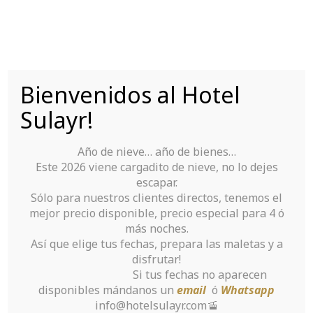
Saltar
al
contenido
Bienvenidos al Hotel
Tu Hotel para disfrutar de Sierra Nevada
Sulayr!
Año de nieve… año de bienes…
Este 2026 viene cargadito de nieve, no lo dejes
escapar.
Sólo para nuestros clientes directos, tenemos el
mejor precio disponible, precio especial para 4 ó
Vulkan Bet 50
más noches.
Así que elige tus fechas, prepara las maletas y a
Freespins Ohne
disfrutar!
Si tus fechas no aparecen
Einzahlung Jetzt
disponibles mándanos un
email
ó
Whatsapp
info@hotelsulayr.com🚡