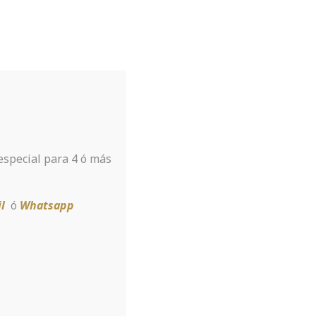
Tu hotel para disfrutar de Sierra
Nevada
A tan sólo 8 km de la estación
 especial para 4 ó más
Reservar
l
ó
Whatsapp