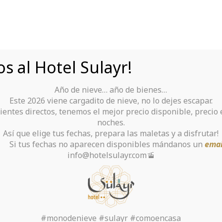
s al Hotel Sulayr!
Año de nieve… año de bienes…
Tu Hotel para disfrutar de Sierra Nevada
Este 2026 viene cargadito de nieve, no lo dejes escapar.
ientes directos, tenemos el mejor precio disponible, precio
rante
Alquiler De Ropa Y Material
noches.
Así que elige tus fechas, prepara las maletas y a disfrutar!
chas no aparecen disponibles mándanos un
emai
info@hotelsulayr.com🚡
Mostbet Pl
Inicio
>
Uncategorized
>
#monodenieve #sulayr #comoencasa