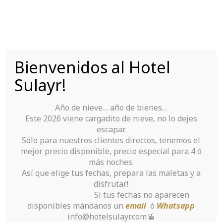
Saltar
al
contenido
Bienvenidos al Hotel
Tu Hotel para disfrutar de Sierra Nevada
Sulayr!
Año de nieve… año de bienes…
Este 2026 viene cargadito de nieve, no lo dejes
escapar.
Sólo para nuestros clientes directos, tenemos el
mejor precio disponible, precio especial para 4 ó
Slothunter
más noches.
Así que elige tus fechas, prepara las maletas y a
Spieltempel
disfrutar!
Si tus fechas no aparecen
Erfahrungen &
disponibles mándanos un
email
ó
Whatsapp
info@hotelsulayr.com🚡