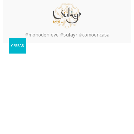
#monodenieve #sulayr #comoencasa
Reservar
CERRAR
Cuándo le gustaria visitarnos?
Book Now