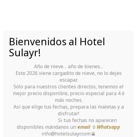
Saltar
al
contenido
Bienvenidos al Hotel
Tu Hotel para disfrutar de Sierra Nevada
Sulayr!
Año de nieve… año de bienes…
Este 2026 viene cargadito de nieve, no lo dejes
escapar.
Sólo para nuestros clientes directos, tenemos el
mejor precio disponible, precio especial para 4 ó
Ofertas
más noches.
Así que elige tus fechas, prepara las maletas y a
disfrutar!
Inicio
Si tus fechas no aparecen
disponibles mándanos un
email
ó
Whatsapp
info@hotelsulayr.com🚡