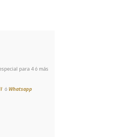
Tu hotel para disfrutar de Sierra
Nevada
A tan sólo 8 km de la estación
 especial para 4 ó más
Reservar
l
ó
Whatsapp
ayments As A