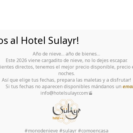
s al Hotel Sulayr!
Año de nieve… año de bienes…
Tu Hotel para disfrutar de Sierra Nevada
Este 2026 viene cargadito de nieve, no lo dejes escapar.
ientes directos, tenemos el mejor precio disponible, precio
rante
Alquiler De Ropa Y Material
noches.
Así que elige tus fechas, prepara las maletas y a disfrutar!
chas no aparecen disponibles mándanos un
emai
info@hotelsulayr.com🚡
t Crypto & Bitcoin P
Small Business
#monodenieve #sulayr #comoencasa