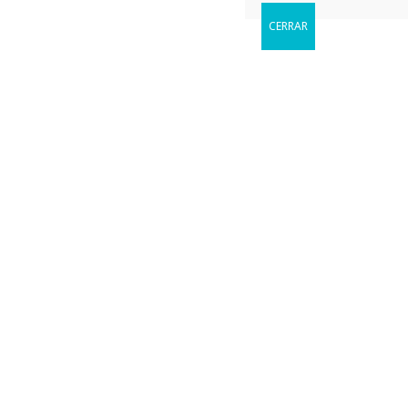
CERRAR
Reservar
Cuándo le gustaria visitarnos?