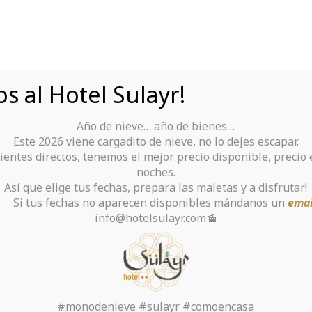
s al Hotel Sulayr!
Año de nieve… año de bienes…
Tu Hotel para disfrutar de Sierra Nevada
Este 2026 viene cargadito de nieve, no lo dejes escapar.
ientes directos, tenemos el mejor precio disponible, precio
rante
Alquiler De Ropa Y Material
noches.
Así que elige tus fechas, prepara las maletas y a disfrutar!
chas no aparecen disponibles mándanos un
emai
info@hotelsulayr.com🚡
o de la categoría: F
Inicio
>
#monodenieve #sulayr #comoencasa