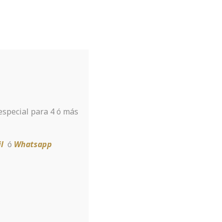
Tu hotel para disfrutar de Sierra
Nevada
A tan sólo 8 km de la estación
 especial para 4 ó más
Reservar
l
ó
Whatsapp
inTech