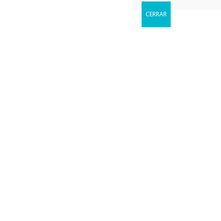
CERRAR
Reservar
Cuándo le gustaria visitarnos?
FinTech