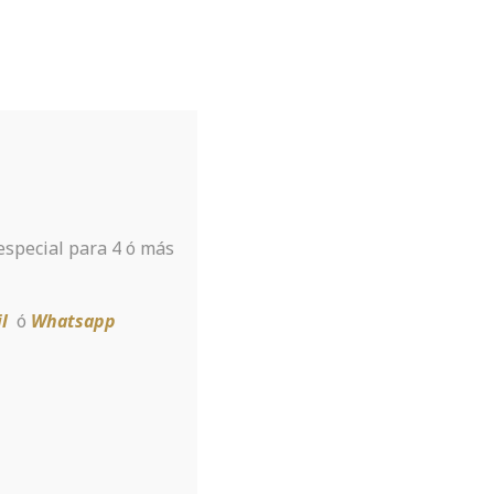
Tu hotel para disfrutar de Sierra
Nevada
A tan sólo 8 km de la estación
 especial para 4 ó más
Reservar
l
ó
Whatsapp
dating sites