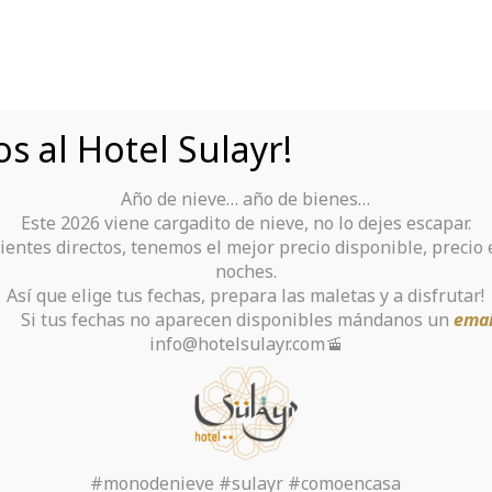
s al Hotel Sulayr!
Año de nieve… año de bienes…
Tu Hotel para disfrutar de Sierra Nevada
Este 2026 viene cargadito de nieve, no lo dejes escapar.
ientes directos, tenemos el mejor precio disponible, precio
rante
Alquiler De Ropa Y Material
noches.
Así que elige tus fechas, prepara las maletas y a disfrutar!
chas no aparecen disponibles mándanos un
emai
info@hotelsulayr.com🚡
a categoría: hookup 
Inicio
>
#monodenieve #sulayr #comoencasa