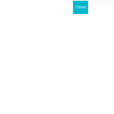
CERRAR
Reservar
Cuándo le gustaria visitarnos?
hookup dating sites