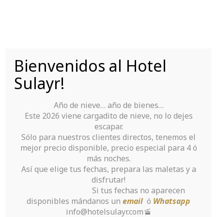
Saltar
al
contenido
Bienvenidos al Hotel
Tu Hotel para disfrutar de Sierra Nevada
Sulayr!
Año de nieve… año de bienes…
Este 2026 viene cargadito de nieve, no lo dejes
escapar.
Sólo para nuestros clientes directos, tenemos el
mejor precio disponible, precio especial para 4 ó
A thing You Must
más noches.
Así que elige tus fechas, prepara las maletas y a
Never Do With
disfrutar!
Si tus fechas no aparecen
Hookup Sites That
disponibles mándanos un
email
ó
Whatsapp
info@hotelsulayr.com🚡