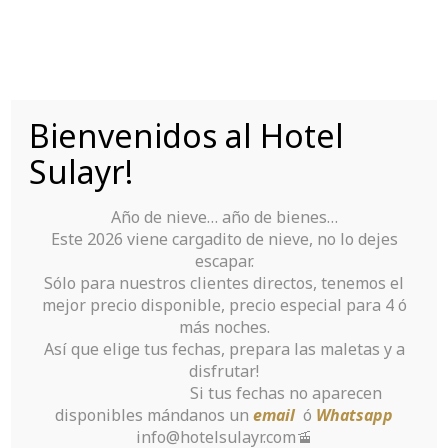
Saltar
al
contenido
Bienvenidos al Hotel
Tu Hotel para disfrutar de Sierra Nevada
Sulayr!
Año de nieve… año de bienes…
Este 2026 viene cargadito de nieve, no lo dejes
escapar.
Sólo para nuestros clientes directos, tenemos el
mejor precio disponible, precio especial para 4 ó
Aviator Imp Beceri
más noches.
Así que elige tus fechas, prepara las maletas y a
Oyunu Bedava
disfrutar!
Si tus fechas no aparecen
Oyna
disponibles mándanos un
email
ó
Whatsapp
info@hotelsulayr.com🚡