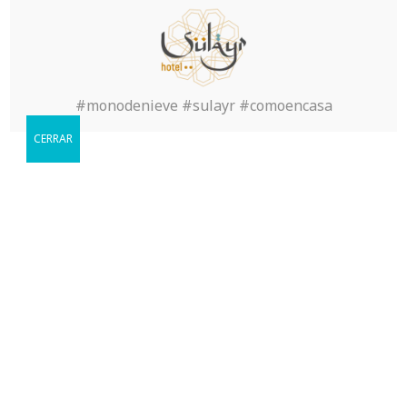
Inicio
>
Uncategorized
>
Aviator Imp Beceri Oyunu
Bedava Oyna
#monodenieve #sulayr #comoencasa
CERRAR
Reservar
Cuándo le gustaria visitarnos?