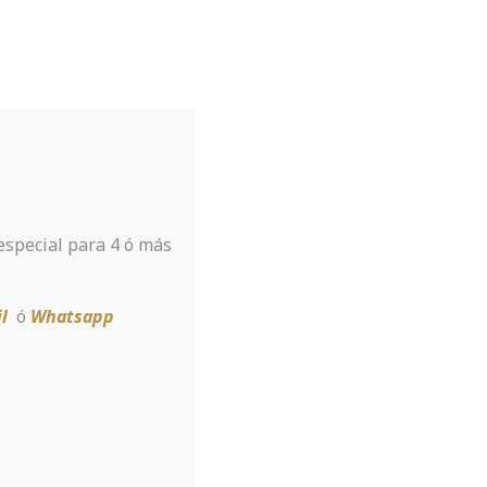
Tu hotel para disfrutar de Sierra
Nevada
A tan sólo 8 km de la estación
 especial para 4 ó más
Reservar
l
ó
Whatsapp
il Order Brides