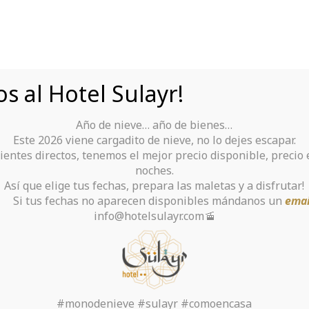
s al Hotel Sulayr!
Año de nieve… año de bienes…
Tu Hotel para disfrutar de Sierra Nevada
Este 2026 viene cargadito de nieve, no lo dejes escapar.
ientes directos, tenemos el mejor precio disponible, precio
rante
Alquiler De Ropa Y Material
noches.
Así que elige tus fechas, prepara las maletas y a disfrutar!
chas no aparecen disponibles mándanos un
emai
info@hotelsulayr.com🚡
sks of Choosing a Ma
to be Service?
#monodenieve #sulayr #comoencasa