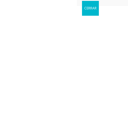
CERRAR
Reservar
Cuándo le gustaria visitarnos?