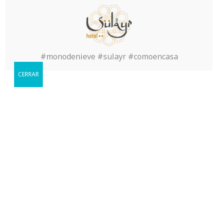
Inicio
>
Sin categoría
>
The most wonderful Japanese
Girl
#monodenieve #sulayr #comoencasa
CERRAR
Reservar
Cuándo le gustaria visitarnos?