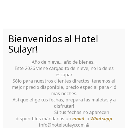
Saltar
al
contenido
Bienvenidos al Hotel
Tu Hotel para disfrutar de Sierra Nevada
Sulayr!
Año de nieve… año de bienes…
Este 2026 viene cargadito de nieve, no lo dejes
escapar.
Sólo para nuestros clientes directos, tenemos el
mejor precio disponible, precio especial para 4 ó
The most
más noches.
Así que elige tus fechas, prepara las maletas y a
wonderful
disfrutar!
Si tus fechas no aparecen
Japanese Girl
disponibles mándanos un
email
ó
Whatsapp
info@hotelsulayr.com🚡