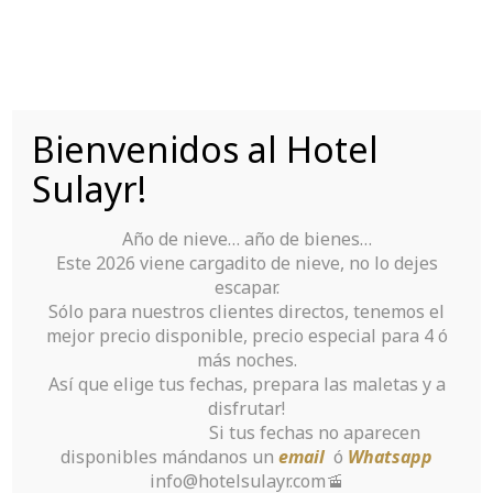
Saltar
al
contenido
Bienvenidos al Hotel
Tu Hotel para disfrutar de Sierra Nevada
Sulayr!
Año de nieve… año de bienes…
Este 2026 viene cargadito de nieve, no lo dejes
escapar.
Sólo para nuestros clientes directos, tenemos el
mejor precio disponible, precio especial para 4 ó
The Importance of
más noches.
Así que elige tus fechas, prepara las maletas y a
Mobile phone
disfrutar!
Si tus fechas no aparecen
Antivirus
disponibles mándanos un
email
ó
Whatsapp
info@hotelsulayr.com🚡