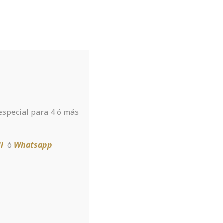
Tu hotel para disfrutar de Sierra
Nevada
A tan sólo 8 km de la estación
 especial para 4 ó más
Reservar
l
ó
Whatsapp
 Managing