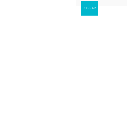
CERRAR
Reservar
Cuándo le gustaria visitarnos?
Sin categoría