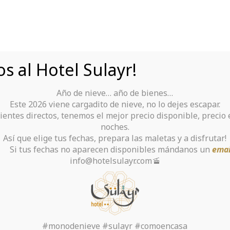
s al Hotel Sulayr!
Año de nieve… año de bienes…
Tu Hotel para disfrutar de Sierra Nevada
Este 2026 viene cargadito de nieve, no lo dejes escapar.
ientes directos, tenemos el mejor precio disponible, precio
rante
Alquiler De Ropa Y Material
noches.
Así que elige tus fechas, prepara las maletas y a disfrutar!
chas no aparecen disponibles mándanos un
emai
info@hotelsulayr.com🚡
c principles of Data
Inicio
>
Sin categoría
>
#monodenieve #sulayr #comoencasa