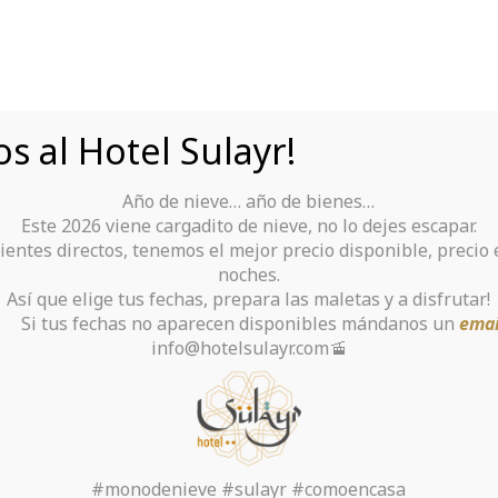
s al Hotel Sulayr!
Año de nieve… año de bienes…
Tu Hotel para disfrutar de Sierra Nevada
Este 2026 viene cargadito de nieve, no lo dejes escapar.
ientes directos, tenemos el mejor precio disponible, precio
rante
Alquiler De Ropa Y Material
noches.
Así que elige tus fechas, prepara las maletas y a disfrutar!
chas no aparecen disponibles mándanos un
emai
info@hotelsulayr.com🚡
r 4 МТ Альпари бесплатн
Inicio
>
Форекс Брокеры
>
#monodenieve #sulayr #comoencasa