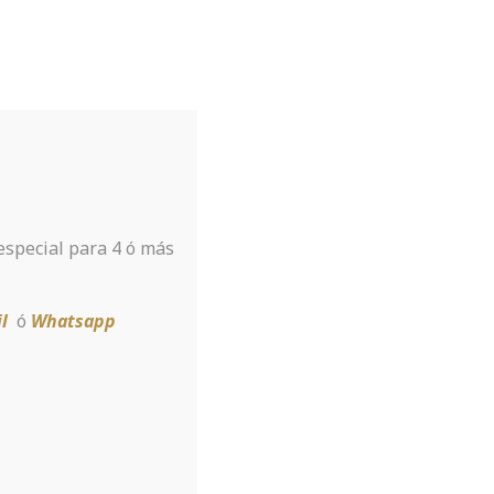
Tu hotel para disfrutar de Sierra
Nevada
A tan sólo 8 km de la estación
 especial para 4 ó más
Reservar
l
ó
Whatsapp
о без регистрации