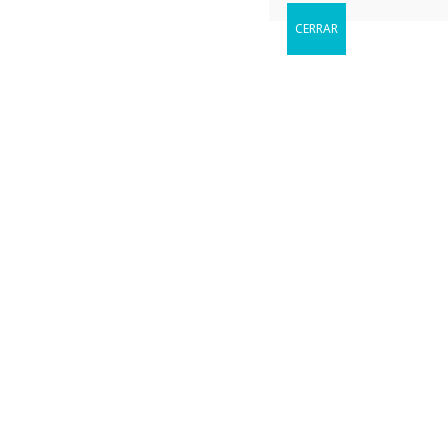
CERRAR
Reservar
Cuándo le gustaria visitarnos?
Форекс Брокеры