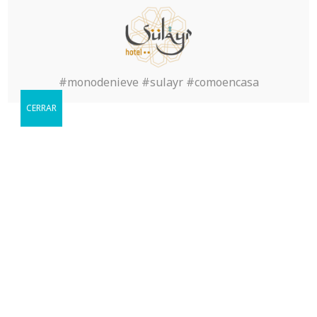
#monodenieve #sulayr #comoencasa
Reservar
CERRAR
Cuándo le gustaria visitarnos?
Book Now