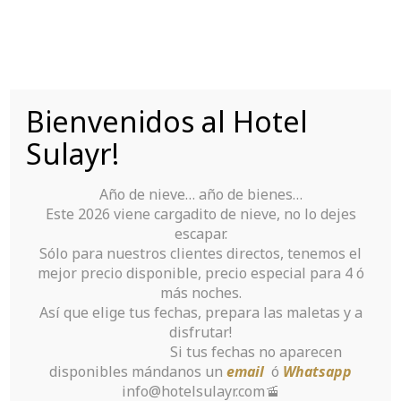
Saltar
al
contenido
Bienvenidos al Hotel
Tu Hotel para disfrutar de Sierra Nevada
Sulayr!
Año de nieve… año de bienes…
Este 2026 viene cargadito de nieve, no lo dejes
escapar.
Sólo para nuestros clientes directos, tenemos el
mejor precio disponible, precio especial para 4 ó
Reservar
más noches.
Así que elige tus fechas, prepara las maletas y a
disfrutar!
Inicio
>
Reservar
Si tus fechas no aparecen
disponibles mándanos un
email
ó
Whatsapp
info@hotelsulayr.com🚡