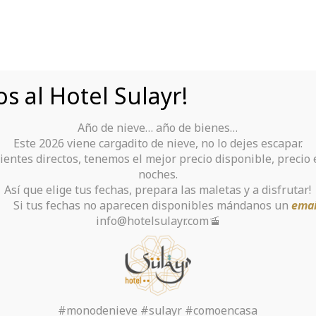
s al Hotel Sulayr!
Año de nieve… año de bienes…
Tu Hotel para disfrutar de Sierra Nevada
Este 2026 viene cargadito de nieve, no lo dejes escapar.
ientes directos, tenemos el mejor precio disponible, precio
rante
Alquiler De Ropa Y Material
noches.
Así que elige tus fechas, prepara las maletas y a disfrutar!
chas no aparecen disponibles mándanos un
emai
info@hotelsulayr.com🚡
 Anti virus Review J
Purchasing
#monodenieve #sulayr #comoencasa