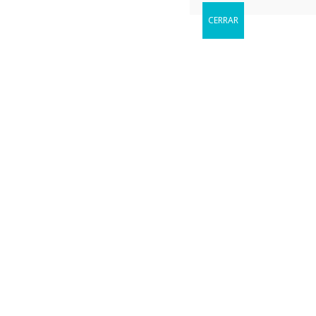
CERRAR
Reservar
Cuándo le gustaria visitarnos?