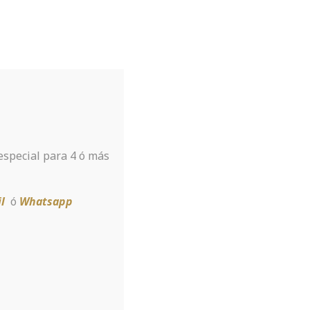
Tu hotel para disfrutar de Sierra
Nevada
A tan sólo 8 km de la estación
 especial para 4 ó más
Reservar
l
ó
Whatsapp
ust before