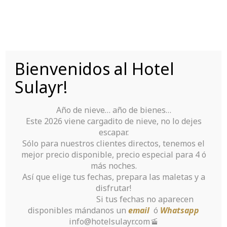
Saltar
al
contenido
Bienvenidos al Hotel
Tu Hotel para disfrutar de Sierra Nevada
Sulayr!
Año de nieve… año de bienes…
Este 2026 viene cargadito de nieve, no lo dejes
escapar.
Sólo para nuestros clientes directos, tenemos el
mejor precio disponible, precio especial para 4 ó
Pros and cons of
más noches.
Así que elige tus fechas, prepara las maletas y a
a Deliver Order
disfrutar!
Si tus fechas no aparecen
Brides Service
disponibles mándanos un
email
ó
Whatsapp
info@hotelsulayr.com🚡