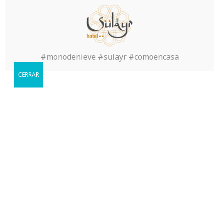
Inicio
>
Sin categoría
>
Pros and cons of a Deliver
Order Brides Service
#monodenieve #sulayr #comoencasa
CERRAR
Reservar
Cuándo le gustaria visitarnos?