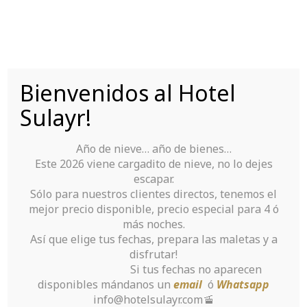
Saltar
al
contenido
Bienvenidos al Hotel
Tu Hotel para disfrutar de Sierra Nevada
Sulayr!
Año de nieve… año de bienes…
Este 2026 viene cargadito de nieve, no lo dejes
escapar.
Sólo para nuestros clientes directos, tenemos el
mejor precio disponible, precio especial para 4 ó
Primary
más noches.
Así que elige tus fechas, prepara las maletas y a
advantages of
disfrutar!
Si tus fechas no aparecen
Implementing an
disponibles mándanos un
email
ó
Whatsapp
info@hotelsulayr.com🚡