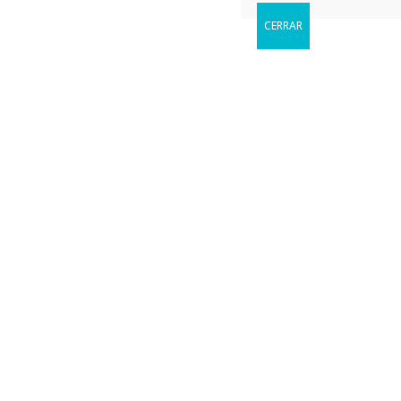
CERRAR
Reservar
Cuándo le gustaria visitarnos?