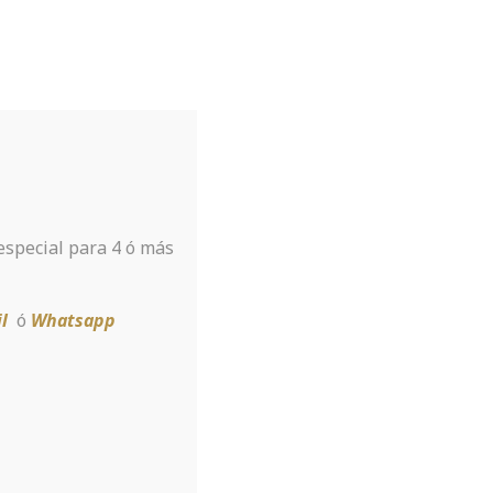
Tu hotel para disfrutar de Sierra
Nevada
A tan sólo 8 km de la estación
 especial para 4 ó más
Reservar
l
ó
Whatsapp
ting a small
thod