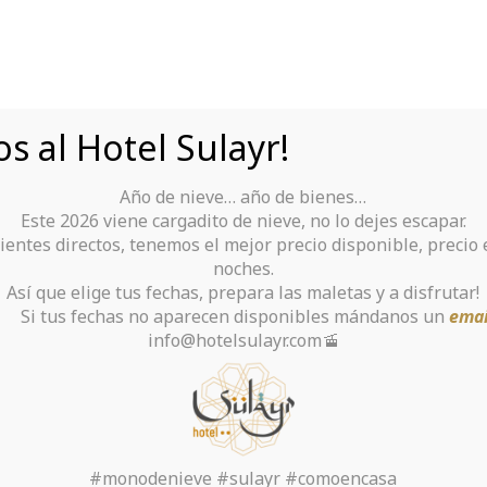
s al Hotel Sulayr!
Año de nieve… año de bienes…
Tu Hotel para disfrutar de Sierra Nevada
Este 2026 viene cargadito de nieve, no lo dejes escapar.
ientes directos, tenemos el mejor precio disponible, precio
rante
Alquiler De Ropa Y Material
noches.
Así que elige tus fechas, prepara las maletas y a disfrutar!
chas no aparecen disponibles mándanos un
emai
info@hotelsulayr.com🚡
antages of Implemen
ness Management Me
#monodenieve #sulayr #comoencasa