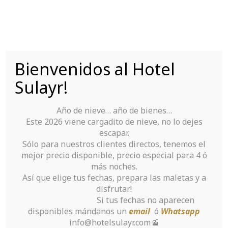
Saltar
al
contenido
Bienvenidos al Hotel
Tu Hotel para disfrutar de Sierra Nevada
Sulayr!
Año de nieve… año de bienes…
Este 2026 viene cargadito de nieve, no lo dejes
escapar.
Sólo para nuestros clientes directos, tenemos el
mejor precio disponible, precio especial para 4 ó
Представление
más noches.
Así que elige tus fechas, prepara las maletas y a
торговых сигналов на
disfrutar!
Si tus fechas no aparecen
основе адаптивной
disponibles mándanos un
email
ó
Whatsapp
info@hotelsulayr.com🚡