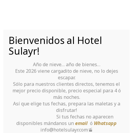
Saltar
al
contenido
Bienvenidos al Hotel
Tu Hotel para disfrutar de Sierra Nevada
Sulayr!
Año de nieve… año de bienes…
Este 2026 viene cargadito de nieve, no lo dejes
escapar.
Sólo para nuestros clientes directos, tenemos el
mejor precio disponible, precio especial para 4 ó
One of the most
más noches.
Así que elige tus fechas, prepara las maletas y a
Interesting
disfrutar!
Si tus fechas no aparecen
Characteristics
disponibles mándanos un
email
ó
Whatsapp
info@hotelsulayr.com🚡