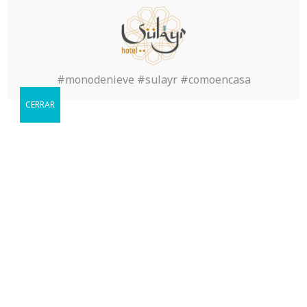
Les Bonus D’Unique Casino
#monodenieve #sulayr #comoencasa
CERRAR
Reservar
Cuándo le gustaria visitarnos?