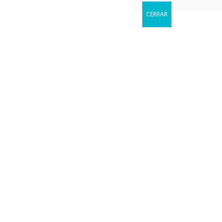
CERRAR
Reservar
Cuándo le gustaria visitarnos?