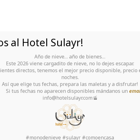
s al Hotel Sulayr!
Año de nieve… año de bienes…
Tu Hotel para disfrutar de Sierra Nevada
Este 2026 viene cargadito de nieve, no lo dejes escapar.
ientes directos, tenemos el mejor precio disponible, precio
rante
Alquiler De Ropa Y Material
noches.
Así que elige tus fechas, prepara las maletas y a disfrutar!
chas no aparecen disponibles mándanos un
emai
info@hotelsulayr.com🚡
to make Sure That Av
Obstructing Website
#monodenieve #sulayr #comoencasa