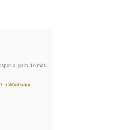
Tu hotel para disfrutar de Sierra
Nevada
A tan sólo 8 km de la estación
 especial para 4 ó más
Reservar
l
ó
Whatsapp
ast isn’t
s