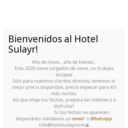
Saltar
al
contenido
Bienvenidos al Hotel
Tu Hotel para disfrutar de Sierra Nevada
Sulayr!
Año de nieve… año de bienes…
Este 2026 viene cargadito de nieve, no lo dejes
escapar.
Sólo para nuestros clientes directos, tenemos el
mejor precio disponible, precio especial para 4 ó
Icecasino
más noches.
Así que elige tus fechas, prepara las maletas y a
disfrutar!
Inicio
>
Ice Casino
>
Icecasino
Si tus fechas no aparecen
disponibles mándanos un
email
ó
Whatsapp
info@hotelsulayr.com🚡