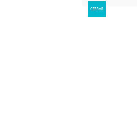
CERRAR
Reservar
Cuándo le gustaria visitarnos?