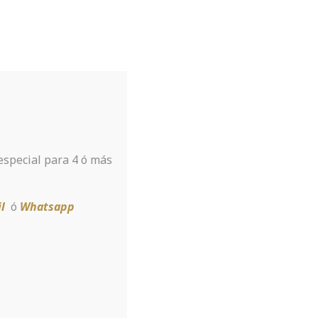
Tu hotel para disfrutar de Sierra
Nevada
A tan sólo 8 km de la estación
 especial para 4 ó más
Reservar
l
ó
Whatsapp
males for