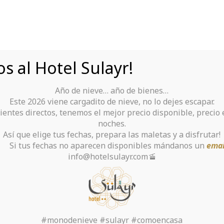
s al Hotel Sulayr!
Año de nieve… año de bienes…
Tu Hotel para disfrutar de Sierra Nevada
Este 2026 viene cargadito de nieve, no lo dejes escapar.
ientes directos, tenemos el mejor precio disponible, precio
rante
Alquiler De Ropa Y Material
noches.
Así que elige tus fechas, prepara las maletas y a disfrutar!
chas no aparecen disponibles mándanos un
emai
info@hotelsulayr.com🚡
cate Argentinian Fe
Relationship Online
#monodenieve #sulayr #comoencasa