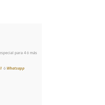
Tu hotel para disfrutar de Sierra
Nevada
A tan sólo 8 km de la estación
 especial para 4 ó más
Reservar
l
ó
Whatsapp
hare Data in
oftware