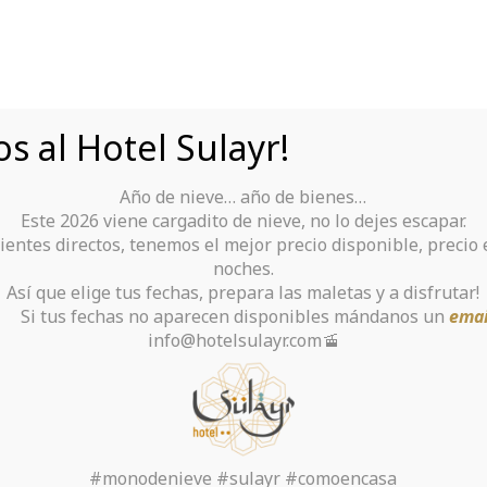
s al Hotel Sulayr!
Año de nieve… año de bienes…
Tu Hotel para disfrutar de Sierra Nevada
Este 2026 viene cargadito de nieve, no lo dejes escapar.
ientes directos, tenemos el mejor precio disponible, precio
rante
Alquiler De Ropa Y Material
noches.
Así que elige tus fechas, prepara las maletas y a disfrutar!
chas no aparecen disponibles mándanos un
emai
info@hotelsulayr.com🚡
Get togethers and S
Meeting Computer s
#monodenieve #sulayr #comoencasa