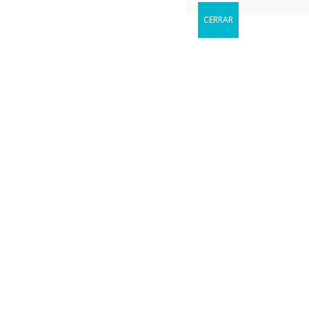
CERRAR
Reservar
Cuándo le gustaria visitarnos?