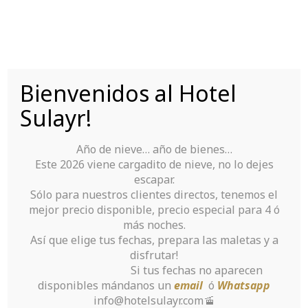
Saltar
al
contenido
Bienvenidos al Hotel
Tu Hotel para disfrutar de Sierra Nevada
Sulayr!
Año de nieve… año de bienes…
Este 2026 viene cargadito de nieve, no lo dejes
escapar.
Sólo para nuestros clientes directos, tenemos el
mejor precio disponible, precio especial para 4 ó
Great things
más noches.
Así que elige tus fechas, prepara las maletas y a
about
disfrutar!
Si tus fechas no aparecen
Implementing a
disponibles mándanos un
email
ó
Whatsapp
info@hotelsulayr.com🚡