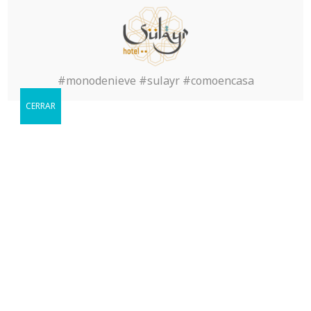
Inicio
>
Sin categoría
>
Getting a Warm Russian Bride-
to-be
#monodenieve #sulayr #comoencasa
CERRAR
Reservar
Cuándo le gustaria visitarnos?