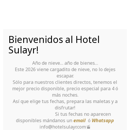
Saltar
al
contenido
Bienvenidos al Hotel
Tu Hotel para disfrutar de Sierra Nevada
Sulayr!
Año de nieve… año de bienes…
Este 2026 viene cargadito de nieve, no lo dejes
escapar.
Sólo para nuestros clientes directos, tenemos el
mejor precio disponible, precio especial para 4 ó
Getting a Warm
más noches.
Así que elige tus fechas, prepara las maletas y a
Russian Bride-to-
disfrutar!
Si tus fechas no aparecen
be
disponibles mándanos un
email
ó
Whatsapp
info@hotelsulayr.com🚡