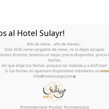
s al Hotel Sulayr!
Año de nieve… año de bienes…
Tu Hotel para disfrutar de Sierra Nevada
Este 2026 viene cargadito de nieve, no lo dejes escapar.
ientes directos, tenemos el mejor precio disponible, precio
rante
Alquiler De Ropa Y Material
noches.
Así que elige tus fechas, prepara las maletas y a disfrutar!
chas no aparecen disponibles mándanos un
emai
info@hotelsulayr.com🚡
nt Loans In Mccrory
t Check Required Whe
Services
#monodenieve #sulayr #comoencasa