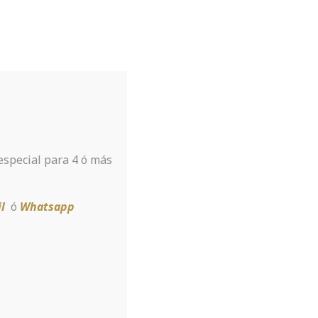
Tu hotel para disfrutar de Sierra
Nevada
A tan sólo 8 km de la estación
 especial para 4 ó más
Reservar
l
ó
Whatsapp
, Arkansas Ar
n You Use Our