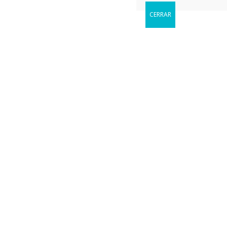
CERRAR
Reservar
Cuándo le gustaria visitarnos?