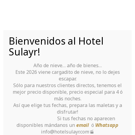
Skip
to
content
Bienvenidos al Hotel
Tu Hotel para disfrutar de Sierra Nevada
Sulayr!
Año de nieve… año de bienes…
Este 2026 viene cargadito de nieve, no lo dejes
escapar.
Sólo para nuestros clientes directos, tenemos el
mejor precio disponible, precio especial para 4 ó
Our rooms
más noches.
Así que elige tus fechas, prepara las maletas y a
disfrutar!
Home
>
Our rooms
Si tus fechas no aparecen
disponibles mándanos un
email
ó
Whatsapp
info@hotelsulayr.com🚡