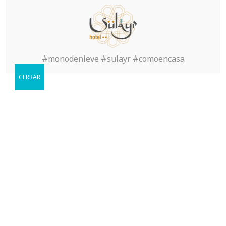
#monodenieve #sulayr #comoencasa
Reservar
CERRAR
Cuándo le gustaria visitarnos?
Book Now