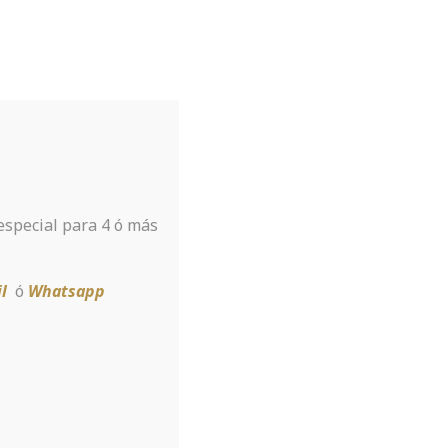
Tu hotel para disfrutar de Sierra
Nevada
A tan sólo 8 km de la estación
 especial para 4 ó más
Reservar
l
ó
Whatsapp
kan Vegas