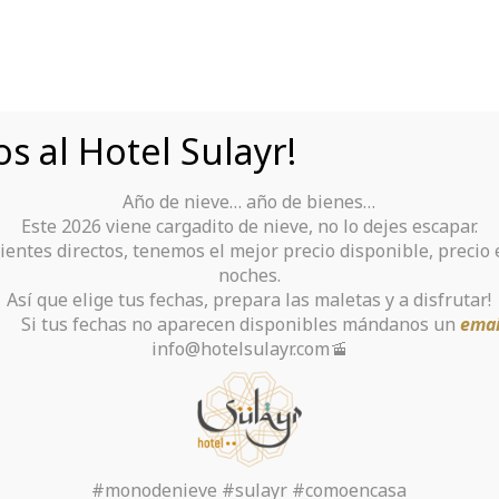
s al Hotel Sulayr!
Año de nieve… año de bienes…
Tu Hotel para disfrutar de Sierra Nevada
Este 2026 viene cargadito de nieve, no lo dejes escapar.
ientes directos, tenemos el mejor precio disponible, precio
rante
Alquiler De Ropa Y Material
noches.
Así que elige tus fechas, prepara las maletas y a disfrutar!
chas no aparecen disponibles mándanos un
emai
info@hotelsulayr.com🚡
de la categoría: Vul
Inicio
>
#monodenieve #sulayr #comoencasa