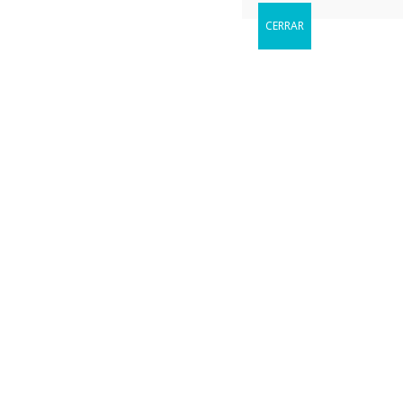
CERRAR
Reservar
Cuándo le gustaria visitarnos?
Vulkan Vegas