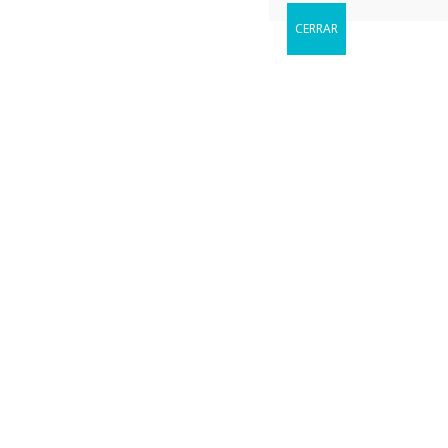
CERRAR
Reservar
Cuándo le gustaria visitarnos?
Торговая платформа