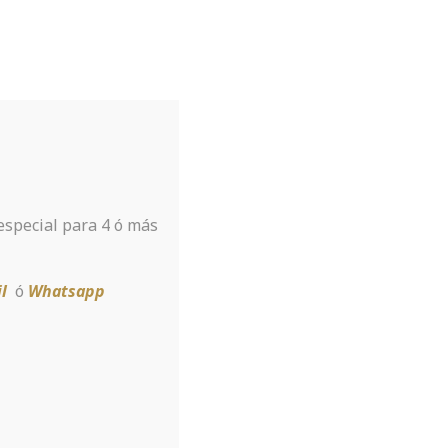
Tu hotel para disfrutar de Sierra
Nevada
A tan sólo 8 km de la estación
 especial para 4 ó más
Reservar
l
ó
Whatsapp
я платформа