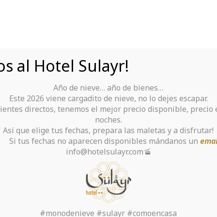
s al Hotel Sulayr!
Año de nieve… año de bienes…
Tu Hotel para disfrutar de Sierra Nevada
Este 2026 viene cargadito de nieve, no lo dejes escapar.
ientes directos, tenemos el mejor precio disponible, precio
rante
Alquiler De Ropa Y Material
noches.
Así que elige tus fechas, prepara las maletas y a disfrutar!
chas no aparecen disponibles mándanos un
emai
info@hotelsulayr.com🚡
 la categoría: Торгова
Inicio
>
#monodenieve #sulayr #comoencasa