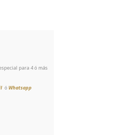
Tu hotel para disfrutar de Sierra
Nevada
A tan sólo 8 km de la estación
 especial para 4 ó más
Reservar
l
ó
Whatsapp
Open As Trader
inst Btc