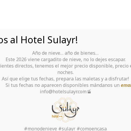
s al Hotel Sulayr!
Año de nieve… año de bienes…
Tu Hotel para disfrutar de Sierra Nevada
Este 2026 viene cargadito de nieve, no lo dejes escapar.
ientes directos, tenemos el mejor precio disponible, precio
rante
Alquiler De Ropa Y Material
noches.
Así que elige tus fechas, prepara las maletas y a disfrutar!
chas no aparecen disponibles mándanos un
emai
info@hotelsulayr.com🚡
$48k On Wall Street 
tcoins Look rekt Aga
#monodenieve #sulayr #comoencasa