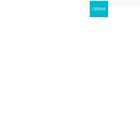
CERRAR
Reservar
Cuándo le gustaria visitarnos?