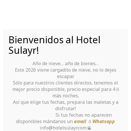
Saltar
al
contenido
Bienvenidos al Hotel
Tu Hotel para disfrutar de Sierra Nevada
Sulayr!
Año de nieve… año de bienes…
Este 2026 viene cargadito de nieve, no lo dejes
escapar.
Sólo para nuestros clientes directos, tenemos el
mejor precio disponible, precio especial para 4 ó
Benefits and
más noches.
Así que elige tus fechas, prepara las maletas y a
Disadvantages of
disfrutar!
Si tus fechas no aparecen
Russian Star of
disponibles mándanos un
email
ó
Whatsapp
info@hotelsulayr.com🚡