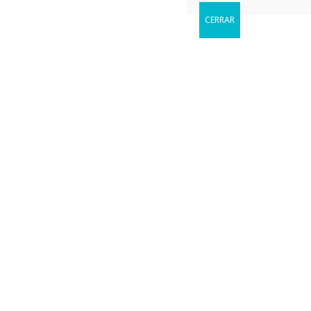
CERRAR
Reservar
Cuándo le gustaria visitarnos?
Sin categoría