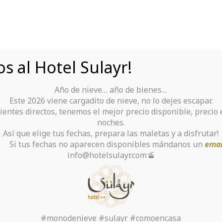
s al Hotel Sulayr!
Año de nieve… año de bienes…
Tu Hotel para disfrutar de Sierra Nevada
Este 2026 viene cargadito de nieve, no lo dejes escapar.
ientes directos, tenemos el mejor precio disponible, precio
rante
Alquiler De Ropa Y Material
noches.
Así que elige tus fechas, prepara las maletas y a disfrutar!
chas no aparecen disponibles mándanos un
emai
info@hotelsulayr.com🚡
ntivirus Alternative
Inicio
>
Sin categoría
>
#monodenieve #sulayr #comoencasa