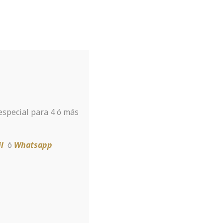
Tu hotel para disfrutar de Sierra
Nevada
A tan sólo 8 km de la estación
 especial para 4 ó más
Reservar
l
ó
Whatsapp
s Review