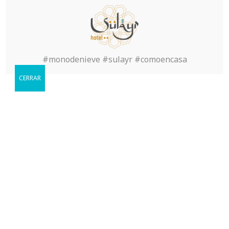
AV-Comparatives Antivirus
Score
#monodenieve #sulayr #comoencasa
CERRAR
Reservar
Cuándo le gustaria visitarnos?