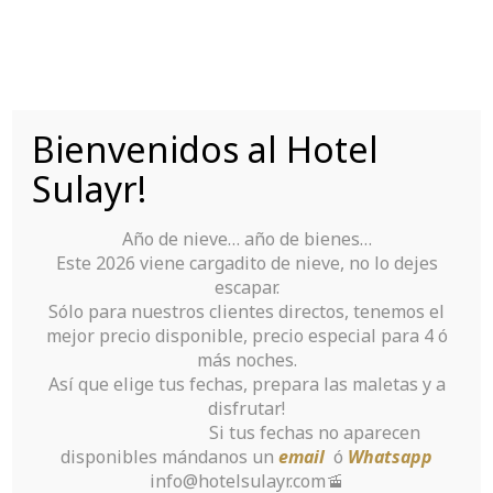
Saltar
al
contenido
Bienvenidos al Hotel
Tu Hotel para disfrutar de Sierra Nevada
Sulayr!
Año de nieve… año de bienes…
Este 2026 viene cargadito de nieve, no lo dejes
escapar.
Sólo para nuestros clientes directos, tenemos el
mejor precio disponible, precio especial para 4 ó
AV-Comparatives
más noches.
Así que elige tus fechas, prepara las maletas y a
Antivirus Score
disfrutar!
Si tus fechas no aparecen
disponibles mándanos un
email
ó
Whatsapp
Inicio
>
Sin categoría
>
info@hotelsulayr.com🚡