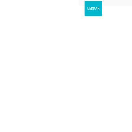
CERRAR
Reservar
Cuándo le gustaria visitarnos?