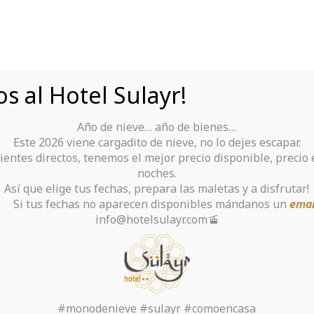
s al Hotel Sulayr!
Año de nieve… año de bienes…
Tu Hotel para disfrutar de Sierra Nevada
Este 2026 viene cargadito de nieve, no lo dejes escapar.
ientes directos, tenemos el mejor precio disponible, precio
rante
Alquiler De Ropa Y Material
noches.
Así que elige tus fechas, prepara las maletas y a disfrutar!
chas no aparecen disponibles mándanos un
emai
info@hotelsulayr.com🚡
eduction Strategies
Asap
#monodenieve #sulayr #comoencasa
Inicio
>
Software development