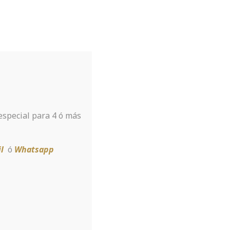
Tu hotel para disfrutar de Sierra
Nevada
A tan sólo 8 km de la estación
 especial para 4 ó más
Reservar
l
ó
Whatsapp
 To Implement